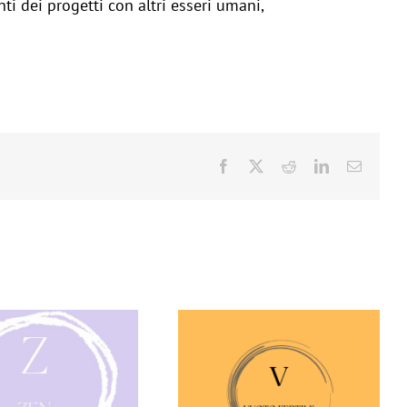
nti dei progetti con altri esseri umani,
Facebook
X
Reddit
LinkedIn
Email