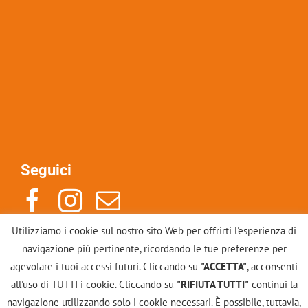
Seguici
Utilizziamo i cookie sul nostro sito Web per offrirti l'esperienza di
Indirizzo: Via Po 14, 10123, Torino
navigazione più pertinente, ricordando le tue preferenze per
Mail: info@scuolacounselinggestalt.it
agevolare i tuoi accessi futuri. Cliccando su
"ACCETTA"
, acconsenti
Tel: +39 011883246
all'uso di TUTTI i cookie. Cliccando su
"RIFIUTA TUTTI"
continui la
navigazione utilizzando solo i cookie necessari. È possibile, tuttavia,