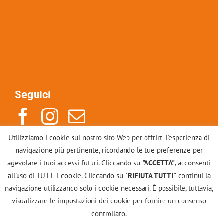
Seguici
Utilizziamo i cookie sul nostro sito Web per offrirti l'esperienza di
Indirizzo: Via Po 14, 10123, Torino
navigazione più pertinente, ricordando le tue preferenze per
Mail: info@scuolacounselinggestalt.it
agevolare i tuoi accessi futuri. Cliccando su
"ACCETTA"
, acconsenti
Tel: +39 011883246
all'uso di TUTTI i cookie. Cliccando su
"RIFIUTA TUTTI"
continui la
navigazione utilizzando solo i cookie necessari. È possibile, tuttavia,
Contattaci
visualizzare le impostazioni dei cookie per fornire un consenso
controllato.