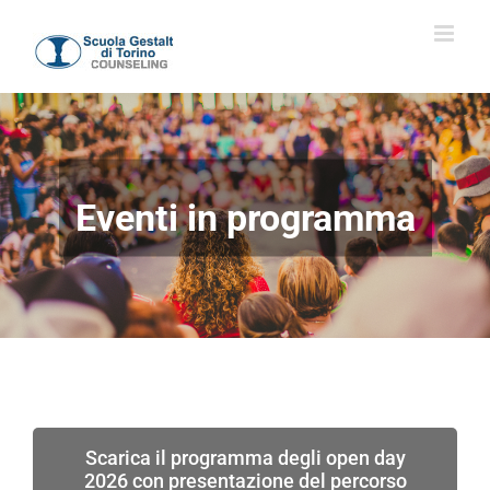
Salta
al
contenuto
Eventi in programma
Scarica il programma degli open day
2026 con presentazione del percorso