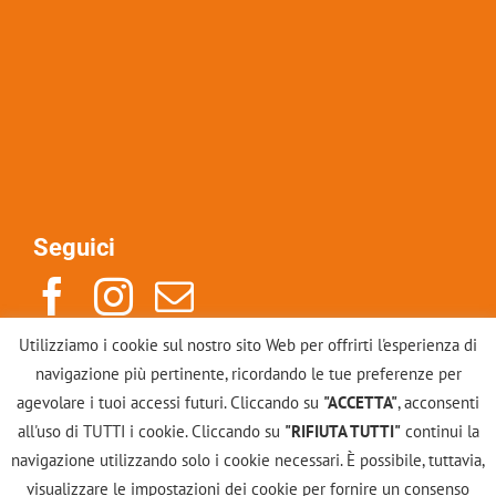
Seguici
Utilizziamo i cookie sul nostro sito Web per offrirti l'esperienza di
Indirizzo: Via Po 14, 10123, Torino
navigazione più pertinente, ricordando le tue preferenze per
Mail: info@scuolacounselinggestalt.it
agevolare i tuoi accessi futuri. Cliccando su
"ACCETTA"
, acconsenti
Tel: +39 011883246
all'uso di TUTTI i cookie. Cliccando su
"RIFIUTA TUTTI"
continui la
navigazione utilizzando solo i cookie necessari. È possibile, tuttavia,
Contattaci
visualizzare le impostazioni dei cookie per fornire un consenso