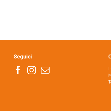
Seguici
C
I
M
T