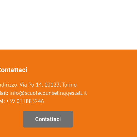
ontattaci
ndirizzo: Via Po 14, 10123, Torino
ail: info@scuolacounselinggestalt.it
el: +39 011883246
Contattaci