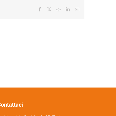
Facebook
X
Reddit
LinkedIn
Email
ontattaci