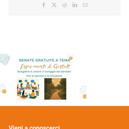
Facebook
X
Reddit
LinkedIn
Email
Vieni a conoscerci