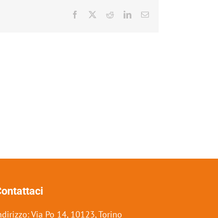
Facebook
X
Reddit
LinkedIn
Email
ontattaci
ndirizzo: Via Po 14, 10123, Torino