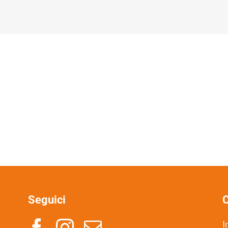
Seguici
C
I