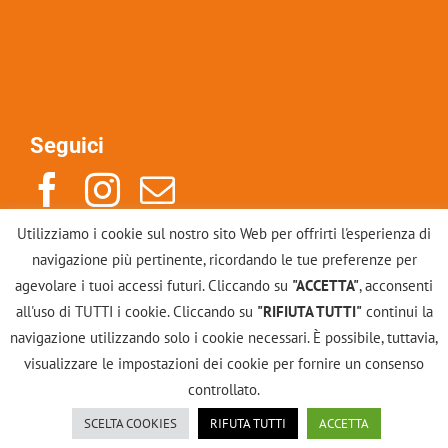
Seguici
Utilizziamo i cookie sul nostro sito Web per offrirti l'esperienza di
Indirizzo: Via Po 14, 10123, Torino
navigazione più pertinente, ricordando le tue preferenze per
Mail: info@scuolacounselinggestalt.it
agevolare i tuoi accessi futuri. Cliccando su
"ACCETTA"
, acconsenti
Tel: +39 011883246
all'uso di TUTTI i cookie. Cliccando su
"RIFIUTA TUTTI"
continui la
navigazione utilizzando solo i cookie necessari. È possibile, tuttavia,
Contattaci
visualizzare le impostazioni dei cookie per fornire un consenso
controllato.
Scuola Gestalt di Torino - Counseling | Via Po, 14 -
SCELTA COOKIES
RIFUTA TUTTI
ACCETTA
Privacy
10123 Torino | P.IVA 11960390018 |