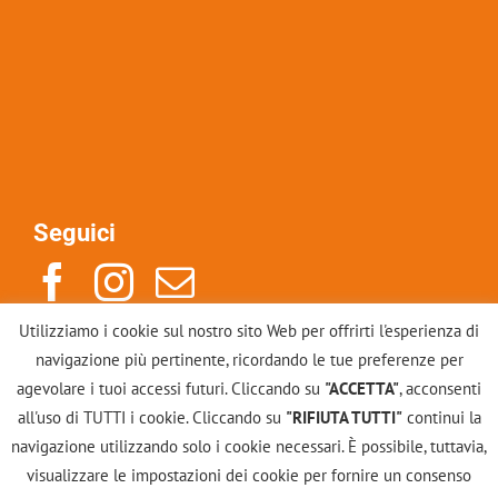
Seguici
Utilizziamo i cookie sul nostro sito Web per offrirti l'esperienza di
Indirizzo: Via Po 14, 10123, Torino
navigazione più pertinente, ricordando le tue preferenze per
Mail: info@scuolacounselinggestalt.it
agevolare i tuoi accessi futuri. Cliccando su
"ACCETTA"
, acconsenti
Tel: +39 011883246
all'uso di TUTTI i cookie. Cliccando su
"RIFIUTA TUTTI"
continui la
navigazione utilizzando solo i cookie necessari. È possibile, tuttavia,
Contattaci
visualizzare le impostazioni dei cookie per fornire un consenso