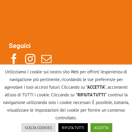
Seguici
Utilizziamo i cookie sul nostro sito Web per offrirti l'esperienza di
Indirizzo: Via Po 14, 10123, Torino
navigazione più pertinente, ricordando le tue preferenze per
Mail: info@scuolacounselinggestalt.it
agevolare i tuoi accessi futuri. Cliccando su
"ACCETTA"
, acconsenti
Tel: +39 011883246
all'uso di TUTTI i cookie. Cliccando su
"RIFIUTA TUTTI"
continui la
navigazione utilizzando solo i cookie necessari. È possibile, tuttavia,
Contattaci
visualizzare le impostazioni dei cookie per fornire un consenso
controllato.
Scuola Gestalt di Torino - Counseling | Via Po, 14 -
SCELTA COOKIES
RIFUTA TUTTI
ACCETTA
Privacy
10123 Torino | P.IVA 11960390018 |