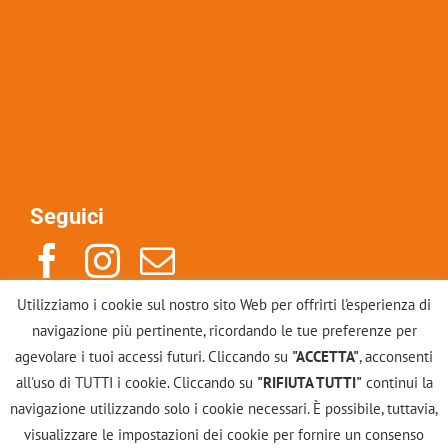
Seguici
Utilizziamo i cookie sul nostro sito Web per offrirti l'esperienza di
Indirizzo: Via Po 14, 10123, Torino
navigazione più pertinente, ricordando le tue preferenze per
Mail: info@scuolacounselinggestalt.it
agevolare i tuoi accessi futuri. Cliccando su
"ACCETTA"
, acconsenti
Tel: +39 011883246
all'uso di TUTTI i cookie. Cliccando su
"RIFIUTA TUTTI"
continui la
navigazione utilizzando solo i cookie necessari. È possibile, tuttavia,
Contattaci
visualizzare le impostazioni dei cookie per fornire un consenso