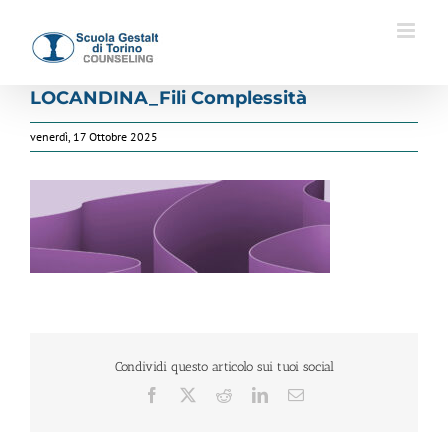
Salta
al
contenuto
LOCANDINA_Fili Complessità
venerdì, 17 Ottobre 2025
Condividi questo articolo sui tuoi social
Facebook
X
Reddit
LinkedIn
Email