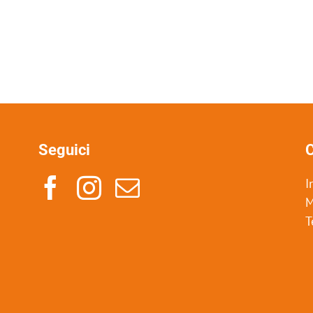
Seguici
C
I
M
T