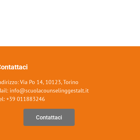
ontattaci
ndirizzo: Via Po 14, 10123, Torino
ail: info@scuolacounselinggestalt.it
el: +39 011883246
Contattaci