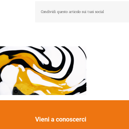
Condividi questo articolo sui tuoi social
Vieni a conoscerci